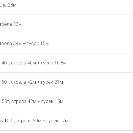
ела 28м
стрела 33м
трела 34м + гусек 15м
40т, стрела 40м + гусек 10,8м
60т, стрела 42м + гусек 21м
50т, стрела 42м + гусек 15м
 100т, стрела 50м + гусек 17м