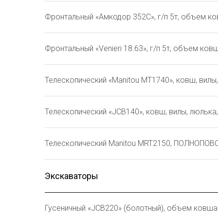
Фронтальный «Амкодор 352С», г/п 5т, объем ков
Фронтальный «Venieri 18.63», г/п 5т, объем ков
Телескопический «Manitou MT1740», ковш, вилы
Телескопический «JCB140», ковш, вилы, люлька
Телескопический Manitou MRT2150, ПОЛНОПОВО
Экскаваторы
Гусеничный «JCB220» (болотный), объем ковша 