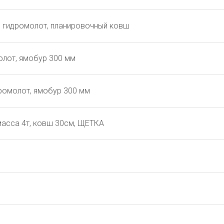
3, гидромолот, планировочный ковш
олот, ямобур 300 мм
идромолот, ямобур 300 мм
 масса 4т, ковш 30см, ЩЕТКА