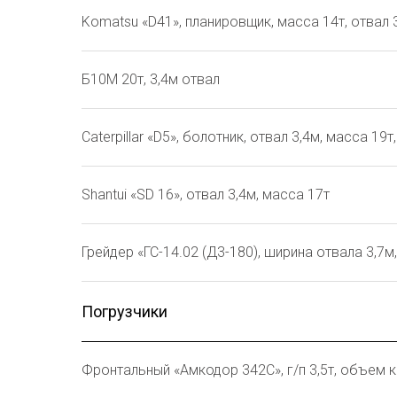
Komatsu «D41», планировщик, масса 14т, отвал 
Б10М 20т, 3,4м отвал
Caterpillar «D5», болотник, отвал 3,4м, масса 19
Shantui «SD 16», отвал 3,4м, масса 17т
Грейдер «ГС-14.02 (Д3-180), ширина отвала 3,7м
Погрузчики
Фронтальный «Амкодор 342С», г/п 3,5т, объем к