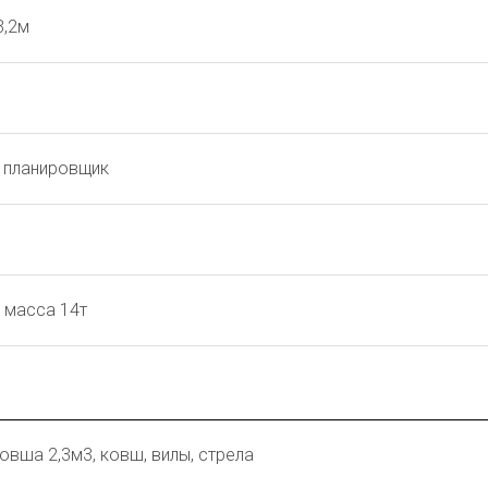
3,2м
т, планировщик
, масса 14т
овша 2,3м3, ковш, вилы, стрела